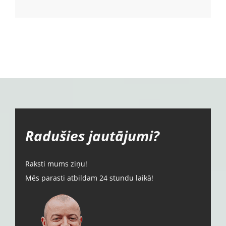
Radušies jautājumi?
Raksti mums ziņu!
Mēs parasti atbildam 24 stundu laikā!