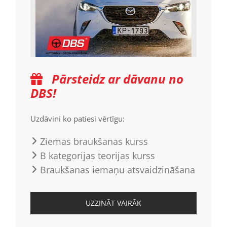
Pārsteidz ar dāvanu no

DBS!
Uzdāvini ko patiesi vērtīgu:
Ziemas braukšanas kurss
B kategorijas teorijas kurss
Braukšanas iemaņu atsvaidzināšana
UZZINĀT VAIRĀK