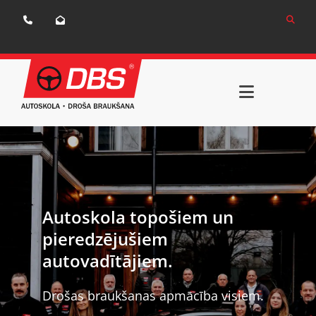


Autoskola topošiem un
pieredzējušiem
autovadītājiem.
Drošas braukšanas apmācība visiem.