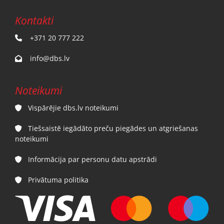
Kontakti
+371 20 777 222

info@dbs.lv

Noteikumi
Vispārējie dbs.lv noteikumi

Tiešsaistē iegādāto preču piegādes un atgriešanas

noteikumi
Informācija par personu datu apstrādi

Privātuma politika
