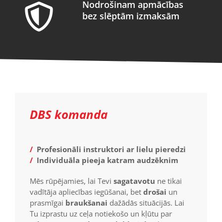
Nodrošinam apmācības
bez slēptām izmaksām
DBS komanda
/
Profesionāli instruktori ar lielu pieredzi
/
Individuāla pieeja katram audzēknim
Mēs rūpējamies, lai Tevi
sagatavotu
ne tikai
vadītāja apliecības iegūšanai, bet
drošai
un
prasmīgai
braukšanai
dažādās situācijās. Lai
Tu izprastu uz ceļa notiekošo un kļūtu par