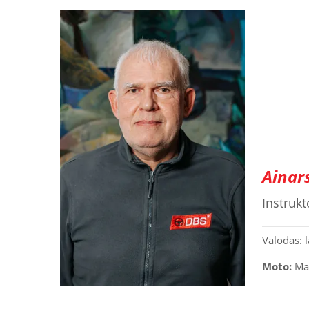
Ainars
Instrukt
Valodas: l
Moto:
Man