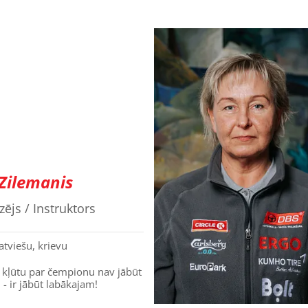
 Zilemanis
ējs / Instruktors
atviešu, krievu
 kļūtu par čempionu nav jābūt
- ir jābūt labākajam!