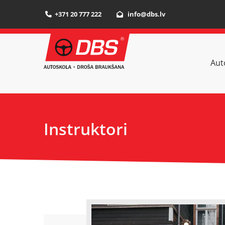
+371 20 777 222
info@dbs.lv


Aut
Instruktori