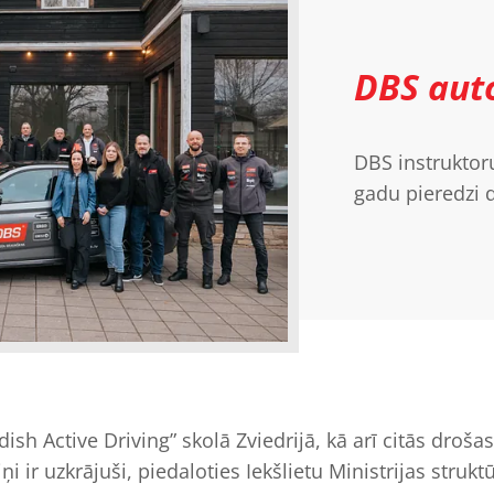
DBS auto
DBS instruktor
gadu pieredzi
wedish Active Driving” skolā Zviedrijā, kā arī citās dr
ņi ir uzkrājuši, piedaloties Iekšlietu Ministrijas str