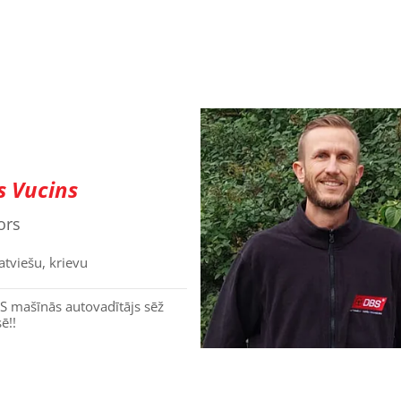
s Vucins
ors
atviešu, krievu
 mašīnās autovadītājs sēž
ē!!