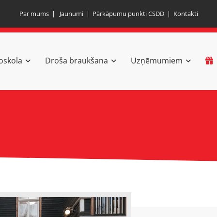
Par mums
|
Jaunumi
|
Pārkāpumu punkti CSDD
|
Kontakti
oskola
Droša braukšana
Uzņēmumiem