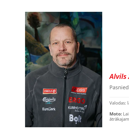
Alvils
Pasniedz
Valodas: l
Moto:
Lai
ātrākajam 