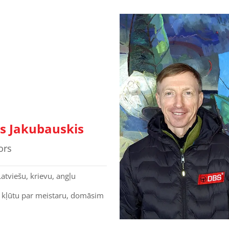
s Jakubauskis
ors
atviešu, krievu, angļu
 kļūtu par meistaru, domāsim