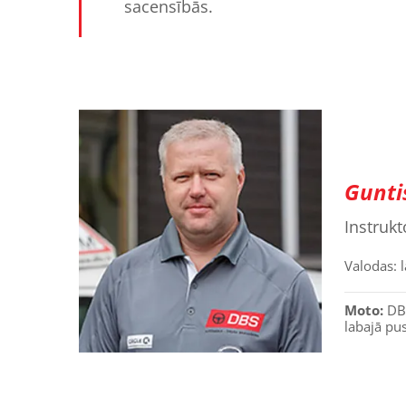
sacensībās.
Gunti
Instrukt
Valodas: l
Moto:
DBS
labajā pus