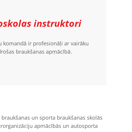
skolas instruktori
u komandā ir profesionāļi ar vairāku
 drošas braukšanas apmācībā.
ošas braukšanas un sporta braukšanas skolās
uktūrorganizāciju apmācībās un autosporta