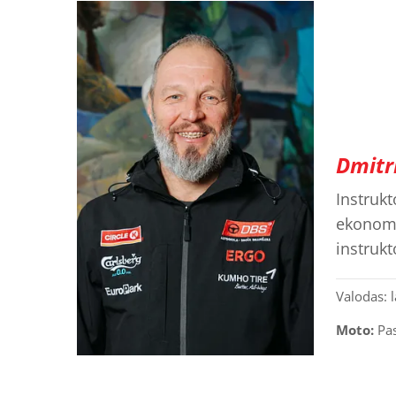
Dmitri
Instrukt
ekonomi
instrukt
Valodas: l
Moto:
Pas