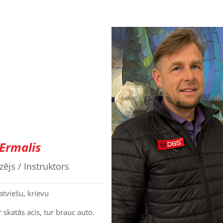
 Ermalis
ējs / Instruktors
atviešu, krievu
 skatās acis, tur brauc auto.