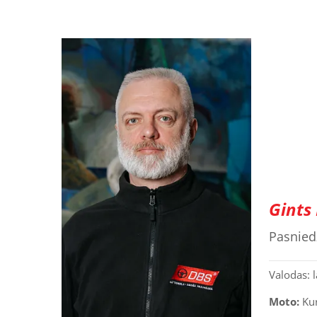
Gints
Pasniedz
Valodas: l
Moto:
Kur