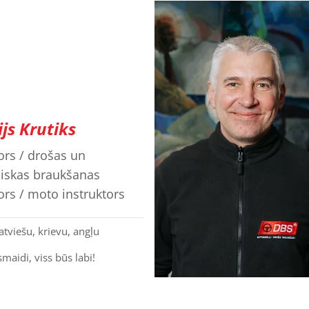
js Krutiks
ors / drošas un
skas braukšanas
ors / moto instruktors
atviešu, krievu, angļu
maidi, viss būs labi!