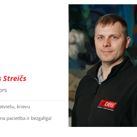
 Streičs
ors
atviešu, krievu
a pacietība ir bezgalīga!