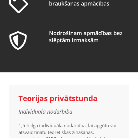
braukšanas apmācības
Nodrošinam apmācības bez
slēptām izmaksām
Teorijas privātstunda
Individuāla nodarbība
1,5 h ilga individuāla nodarbība, lai apgūtu vai
atsvaidzinātu teorētiskās zināšanas,