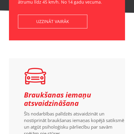
ātrumu līdz 45 km/h. No 14 gadu vecuma.
UZZINĀT VAIRĀK
Braukšanas iemaņu
atsvaidzināšana
Šīs nodarbības palīdzēs atsvaidzināt un
nostiprināt braukšanas iemaņas kopējā satiksmē
un atgūt psiholoģisku pārliecību par savām
spējām pie stūres.