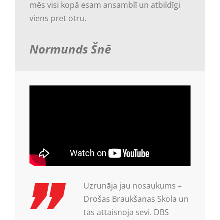
mēs visi kopā esam ansamblī un atbildīgi
viens pret otru.
Normunds Šnē
Uzrunāja jau nosaukums –
Drošas Braukšanas Skola un
tas attaisnoja sevi. DBS