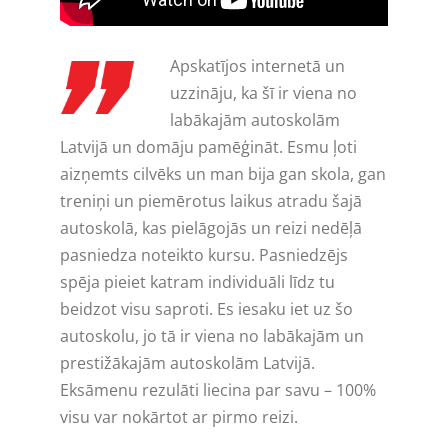
Apskatījos internetā un
uzzināju, ka šī ir viena no
labākajām autoskolām
Latvijā un domāju pamēģināt. Esmu ļoti
aizņemts cilvēks un man bija gan skola, gan
treniņi un piemērotus laikus atradu šajā
autoskolā, kas pielāgojās un reizi nedēļā
pasniedza noteikto kursu. Pasniedzējs
spēja pieiet katram individuāli līdz tu
beidzot visu saproti. Es iesaku iet uz šo
autoskolu, jo tā ir viena no labākajām un
prestižākajām autoskolām Latvijā.
Eksāmenu rezulāti liecina par savu – 100%
visu var nokārtot ar pirmo reizi.