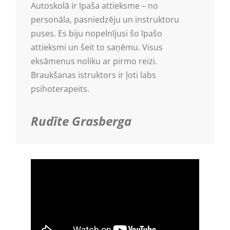
Autoskolā ir īpaša attieksme – no
personāla, pasniedzēju un instruktoru
puses. Es biju nopelnījusi šo īpašo
attieksmi un šeit to saņēmu. Visus
eksāmenus noliku ar pirmo reizi.
Braukšanas istruktors ir ļoti labs
psihoterapeits.
Rudīte Grasberga