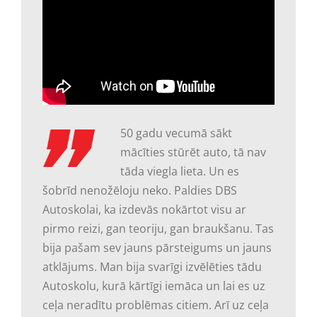
50 gadu vecumā sākt
mācīties stūrēt auto, tā nav
tāda viegla lieta. Un es
šobrīd nenožēloju neko. Paldies DBS
Autoskolai, ka izdevās nokārtot visu ar
pirmo reizi, gan teoriju, gan braukšanu. Tas
bija pašam sev jauns pārsteigums un jauns
atklājums. Man bija svarīgi izvēlēties tādu
Autoskolu, kurā kārtīgi iemāca un lai es uz
ceļa neradītu problēmas citiem. Arī uz ceļa