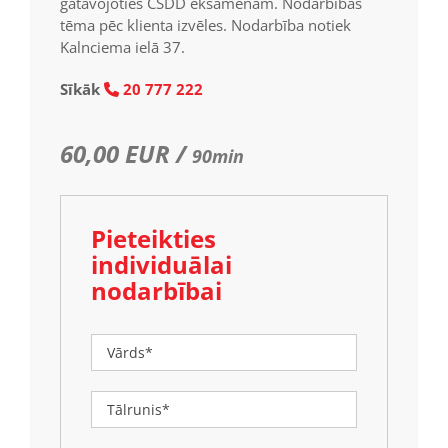
gatavojoties CSDD eksāmenam. Nodarbības
tēma pēc klienta izvēles. Nodarbība notiek
Kalnciema ielā 37.
Sīkāk
20 777 222

60,00 EUR /
90min
Pieteikties
individuālai
nodarbībai