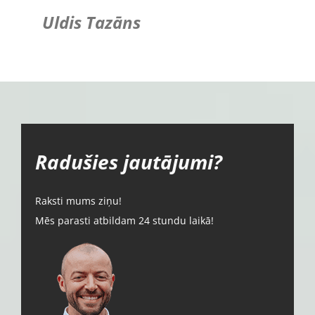
Uldis Tazāns
Radušies jautājumi?
Raksti mums ziņu!
Mēs parasti atbildam 24 stundu laikā!