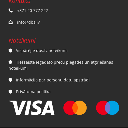
Kontakti
+371 20 777 222

info@dbs.lv

Noteikumi
Vispārējie dbs.lv noteikumi

Tiešsaistē iegādāto preču piegādes un atgriešanas

noteikumi
Informācija par personu datu apstrādi

Privātuma politika
