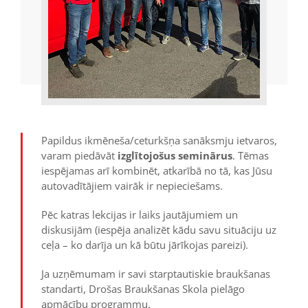
Papildus ikmēneša/ceturkšņa sanāksmju ietvaros,
varam piedāvāt
izglītojošus seminārus
. Tēmas
iespējamas arī kombinēt, atkarībā no tā, kas Jūsu
autovadītājiem vairāk ir nepieciešams.
Pēc katras lekcijas ir laiks jautājumiem un
diskusijām (iespēja analizēt kādu savu situāciju uz
ceļa – ko darīja un kā būtu jārīkojas pareizi).
Ja uzņēmumam ir savi starptautiskie braukšanas
standarti, Drošas Braukšanas Skola pielāgo
apmācību programmu.