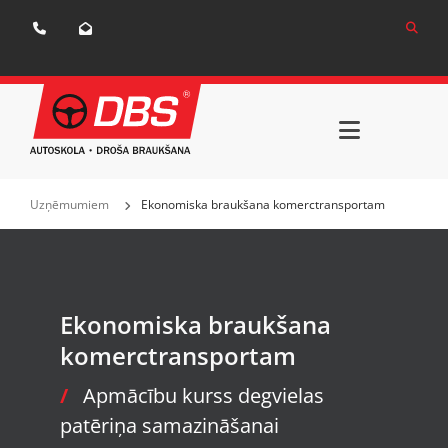


Uzņēmumiem
Ekonomiska braukšana komerctransportam
Ekonomiska braukšana
komerctransportam
/
Apmācību kurss degvielas
patēriņa samazināšanai