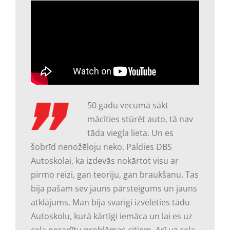
50 gadu vecumā sākt
mācīties stūrēt auto, tā nav
tāda viegla lieta. Un es
šobrīd nenožēloju neko. Paldies DBS
Autoskolai, ka izdevās nokārtot visu ar
pirmo reizi, gan teoriju, gan braukšanu. Tas
bija pašam sev jauns pārsteigums un jauns
atklājums. Man bija svarīgi izvēlēties tādu
Autoskolu, kurā kārtīgi iemāca un lai es uz
ceļa neradītu problēmas citiem. Arī uz ceļa