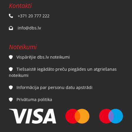
Kontakti
+371 20 777 222

info@dbs.lv

Noteikumi
Vispārējie dbs.lv noteikumi

Tiešsaistē iegādāto preču piegādes un atgriešanas

noteikumi
Informācija par personu datu apstrādi

Privātuma politika
