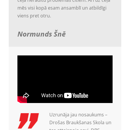
mēs visi kopā esam ansamblī un atbildīgi
viens pret otru.
Normunds Šnē
Uzrunāja jau nosaukums –
Drošas Braukšanas Skola un