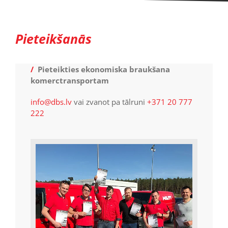
Pieteikšanās
/
Pieteikties ekonomiska braukšana
komerctransportam
info@dbs.lv
vai zvanot pa tālruni
+371 20 777
222