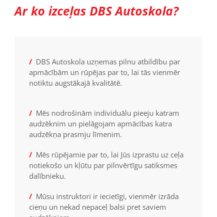
Ar ko izceļas DBS Autoskola?
/
DBS Autoskola uzņemas pilnu atbildību par
apmācībām un rūpējas par to, lai tās vienmēr
notiktu augstākajā kvalitātē.
/
Mēs nodrošinām individuālu pieeju katram
audzēknim un pielāgojam apmācības katra
audzēkņa prasmju līmenim.
/
Mēs rūpējamie par to, lai Jūs izprastu uz ceļa
notiekošo un kļūtu par pilnvērtīgu satiksmes
dalībnieku.
/
Mūsu instruktori ir iecietīgi, vienmēr izrāda
cieņu un nekad nepaceļ balsi pret saviem