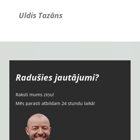
Uldis Tazāns
Radušies jautājumi?
Raksti mums ziņu!
Mēs parasti atbildam 24 stundu laikā!