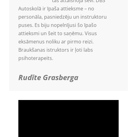
tas attaisnoja sevi. DBS
Autoskolā ir īpaša attieksme – no
personāla, pasniedzēju un instruktoru
puses. Es biju nopelnījusi šo īpašo
attieksmi un šeit to saņēmu. Visus
eksāmenus noliku ar pirmo reizi.
Braukšanas istruktors ir ļoti labs
psihoterapeits.
Rudīte Grasberga