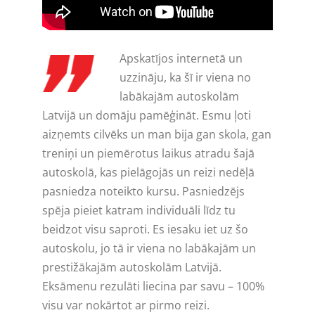
Apskatījos internetā un
uzzināju, ka šī ir viena no
labākajām autoskolām
Latvijā un domāju pamēģināt. Esmu ļoti
aizņemts cilvēks un man bija gan skola, gan
treniņi un piemērotus laikus atradu šajā
autoskolā, kas pielāgojās un reizi nedēļā
pasniedza noteikto kursu. Pasniedzējs
spēja pieiet katram individuāli līdz tu
beidzot visu saproti. Es iesaku iet uz šo
autoskolu, jo tā ir viena no labākajām un
prestižākajām autoskolām Latvijā.
Eksāmenu rezulāti liecina par savu – 100%
visu var nokārtot ar pirmo reizi.