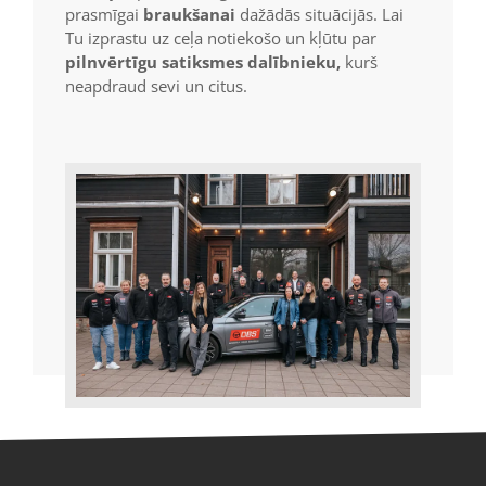
prasmīgai
braukšanai
dažādās situācijās. Lai
Tu izprastu uz ceļa notiekošo un kļūtu par
pilnvērtīgu satiksmes dalībnieku,
kurš
neapdraud sevi un citus.