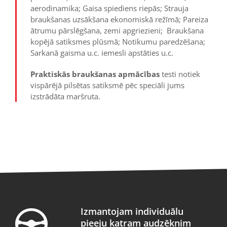
aerodinamika; Gaisa spiediens riepās; Strauja
braukšanas uzsākšana ekonomiskā režīmā; Pareiza
ātrumu pārslēgšana, zemi apgriezieni; Braukšana
kopējā satiksmes plūsmā; Notikumu paredzēšana;
Sarkanā gaisma u.c. iemesli apstāties u.c.
Praktiskās braukšanas apmācības
testi notiek
vispārējā pilsētas satiksmē pēc speciāli jums
izstrādāta maršruta.
Izmantojam individuālu
pieeju katram audzēknim