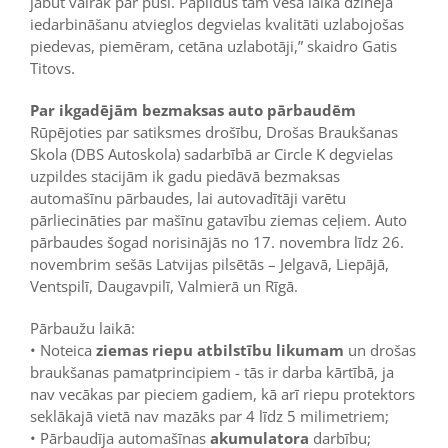
jābūt vairāk par pusi. Papildus tam vēsā laikā dzinēja
iedarbināšanu atvieglos degvielas kvalitāti uzlabojošas
piedevas, piemēram, cetāna uzlabotāji,” skaidro Gatis
Titovs.
Par ikgadējām bezmaksas auto pārbaudēm
Rūpējoties par satiksmes drošību, Drošas Braukšanas
Skola (DBS Autoskola) sadarbībā ar Circle K degvielas
uzpildes stacijām ik gadu piedāvā bezmaksas
automašīnu pārbaudes, lai autovadītāji varētu
pārliecināties par mašīnu gatavību ziemas ceļiem. Auto
pārbaudes šogad norisinājās no 17. novembra līdz 26.
novembrim sešās Latvijas pilsētās – Jelgavā, Liepājā,
Ventspilī, Daugavpilī, Valmierā un Rīgā.
Pārbaužu laikā:
• Noteica
ziemas riepu atbilstību likumam
un drošas
braukšanas pamatprincipiem - tās ir darba kārtībā, ja
nav vecākas par pieciem gadiem, kā arī riepu protektors
seklākajā vietā nav mazāks par 4 līdz 5 milimetriem;
• Pārbaudīja automašīnas
akumulatora
darbību;