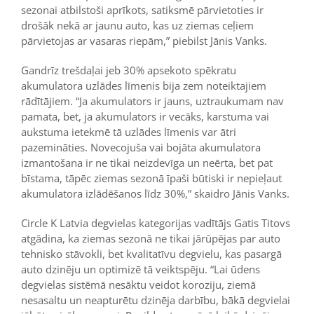
sezonai atbilstoši aprīkots, satiksmē pārvietoties ir
drošāk nekā ar jaunu auto, kas uz ziemas ceļiem
pārvietojas ar vasaras riepām,” piebilst Jānis Vanks.
Gandrīz trešdaļai jeb 30% apsekoto spēkratu
akumulatora uzlādes līmenis bija zem noteiktajiem
rādītājiem. “Ja akumulators ir jauns, uztraukumam nav
pamata, bet, ja akumulators ir vecāks, karstuma vai
aukstuma ietekmē tā uzlādes līmenis var ātri
pazemināties. Novecojuša vai bojāta akumulatora
izmantošana ir ne tikai neizdevīga un neērta, bet pat
bīstama, tāpēc ziemas sezonā īpaši būtiski ir nepieļaut
akumulatora izlādēšanos līdz 30%,” skaidro Jānis Vanks.
Circle K Latvia degvielas kategorijas vadītājs Gatis Titovs
atgādina, ka ziemas sezonā ne tikai jārūpējas par auto
tehnisko stāvokli, bet kvalitatīvu degvielu, kas pasargā
auto dzinēju un optimizē tā veiktspēju. “Lai ūdens
degvielas sistēmā nesāktu veidot koroziju, ziemā
nesasaltu un neapturētu dzinēja darbību, bākā degvielai