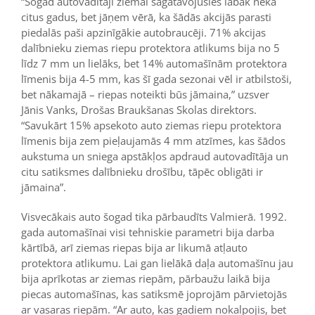
“Šogad autovadītāji ziemai sagatavojušies labāk nekā
citus gadus, bet jāņem vērā, ka šādās akcijās parasti
piedalās paši apzinīgākie autobraucēji. 71% akcijas
dalībnieku ziemas riepu protektora atlikums bija no 5
līdz 7 mm un lielāks, bet 14% automašīnām protektora
līmenis bija 4-5 mm, kas šī gada sezonai vēl ir atbilstoši,
bet nākamajā – riepas noteikti būs jāmaina,” uzsver
Jānis Vanks, Drošas Braukšanas Skolas direktors.
“Savukārt 15% apsekoto auto ziemas riepu protektora
līmenis bija zem pieļaujamās 4 mm atzīmes, kas šādos
aukstuma un sniega apstākļos apdraud autovadītāja un
citu satiksmes dalībnieku drošību, tāpēc obligāti ir
jāmaina”.
Visvecākais auto šogad tika pārbaudīts Valmierā. 1992.
gada automašīnai visi tehniskie parametri bija darba
kārtībā, arī ziemas riepas bija ar likumā atļauto
protektora atlikumu. Lai gan lielākā daļa automašīnu jau
bija aprīkotas ar ziemas riepām, pārbaužu laikā bija
piecas automašīnas, kas satiksmē joprojām pārvietojās
ar vasaras riepām. “Ar auto, kas gadiem nokalpojis, bet