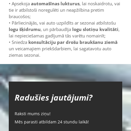
• Apsekoja
automašīnas lukturus
, lai noskaidrotu, vai
tie ir atbilstoši noregulēti un neapžilbina pretim
braucošos;
• Pārliecinājās, vai auto uzpildīts ar sezonai atbilstošu
logu šķidrumu
, un pārbaudīja
logu slotiņu kvalitāti
,
lai nepieciešamas gadījumā tās varētu nomainīt;
• Sniedza
konsultāciju par drošu braukšanu ziemā
un veicamajiem priekšdarbiem, lai sagatavotu auto
ziemas sezonai.
Radušies jautājumi?
Raksti mums ziņu!
Mēs parasti atbildam 24 stundu laikā!