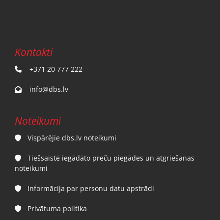
Kontakti
+371 20 777 222

info@dbs.lv

Noteikumi
Vispārējie dbs.lv noteikumi

Tiešsaistē iegādāto preču piegādes un atgriešanas

noteikumi
Informācija par personu datu apstrādi

Privātuma politika
