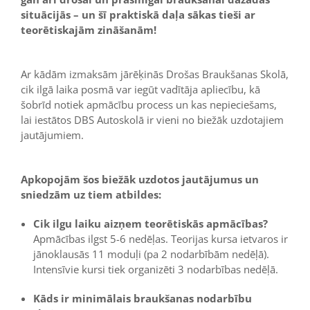
situācijās – un šī praktiskā daļa sākas tieši ar
teorētiskajām zināšanām!
Ar kādām izmaksām jārēķinās Drošas Braukšanas Skolā,
cik ilgā laika posmā var iegūt vadītāja apliecību, kā
šobrīd notiek apmācību process un kas nepieciešams,
lai iestātos DBS Autoskolā ir vieni no biežāk uzdotajiem
jautājumiem.
Apkopojām šos biežāk uzdotos jautājumus un
sniedzām uz tiem atbildes:
Cik ilgu laiku aizņem teorētiskās apmācības?
Apmācības ilgst 5-6 nedēļas. Teorijas kursa ietvaros ir
jānoklausās 11 moduļi (pa 2 nodarbībām nedēļā).
Intensīvie kursi tiek organizēti 3 nodarbības nedēļā.
Kāds ir minimālais braukšanas nodarbību