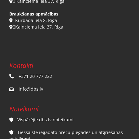
 Kalnciema iela 37, Rīga

Braukšanas apmācības
Kurbada iela 8, Rīga

Kalnciema iela 37, Rīga

Kontakti
+371 20 777 222

info@dbs.lv

Noteikumi
Vispārējie dbs.lv noteikumi

Tiešsaistē iegādāto preču piegādes un atgriešanas

noteikumi