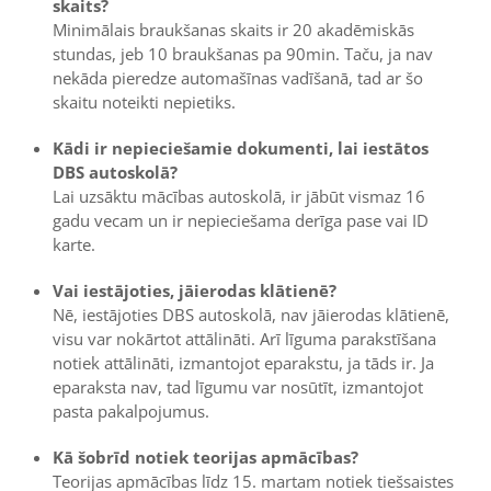
skaits?
Minimālais braukšanas skaits ir 20 akadēmiskās
stundas, jeb 10 braukšanas pa 90min. Taču, ja nav
nekāda pieredze automašīnas vadīšanā, tad ar šo
skaitu noteikti nepietiks.
Kādi ir nepieciešamie dokumenti, lai iestātos
DBS autoskolā?
Lai uzsāktu mācības autoskolā, ir jābūt vismaz 16
gadu vecam un ir nepieciešama derīga pase vai ID
karte.
Vai iestājoties, jāierodas klātienē?
Nē, iestājoties DBS autoskolā, nav jāierodas klātienē,
visu var nokārtot attālināti. Arī līguma parakstīšana
notiek attālināti, izmantojot eparakstu, ja tāds ir. Ja
eparaksta nav, tad līgumu var nosūtīt, izmantojot
pasta pakalpojumus.
Kā šobrīd notiek teorijas apmācības?
Teorijas apmācības līdz 15. martam notiek tiešsaistes