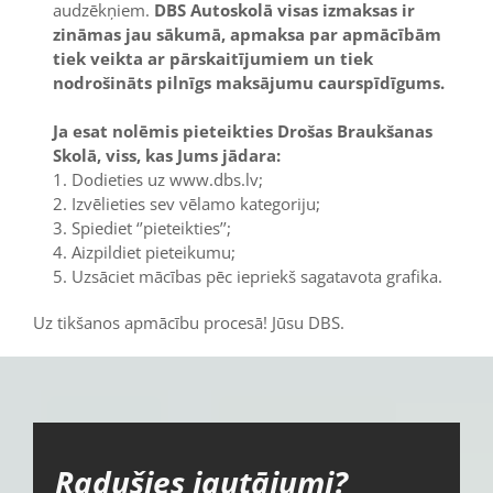
audzēkņiem.
DBS Autoskolā visas izmaksas ir
zināmas jau sākumā, apmaksa par apmācībām
tiek veikta ar pārskaitījumiem un tiek
nodrošināts pilnīgs maksājumu caurspīdīgums.
Ja esat nolēmis pieteikties Drošas Braukšanas
Skolā, viss, kas Jums jādara:
1. Dodieties uz www.dbs.lv;
2. Izvēlieties sev vēlamo kategoriju;
3. Spiediet ‘’pieteikties’’;
4. Aizpildiet pieteikumu;
5. Uzsāciet mācības pēc iepriekš sagatavota grafika.
Uz tikšanos apmācību procesā! Jūsu DBS.
Radušies jautājumi?