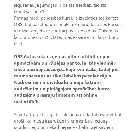
iegūšanai. Ja jums jau ir baltas tiesības, tad šīs
izmaksas atkrīt.
Pirmās med. palīdzības kursi. Ja izvēlaties tos kārtot
DBS, tad pakalpojums maksā 75 eiro, taču šos kursus
var iziet arī jebkur citur ārpus autoskolas. Galvenais,
lai dodoties uz CSDD teorijas eksāmenu - kursi būtu
izieti.
DBS Autoskola uzņemas pilnu atbildību par
apmācībām un rūpējas par to, lai tās vienmēr
tiktu pasniegtas augstākajā kvalitātē, tādēļ pie
mums sastapsiet tikai labākos pasniedzējus.
Nodrošinām individuālu pieeju katram
audzēknim un pielāgojam apmācības katra
audzēkņa prasmju līmenim arī online
nodarbībās
.
Savukārt praktiskajā braukšanas nodarbībā variet būt
droši, ka mūsu instruktori vienmēr būs iecietīgi,
izrādīs cieņu un nekad nepacels balsi pret saviem