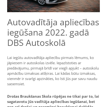
Autovadītāja apliecības
iegūšana 2022. gadā
DBS Autoskolā
Lai iegūtu autovadītāja apliecību pirmais lēmums, ko
jāpieņem ir autoskolas izvēle. Iepazīstoties ar
piedāvājumu, pirmajā brīdī var viegli apjukt – autoskolu
apmācību izmaksas atšķiras. Lai kādas būtu izmaksas,
vienmēr ir svarīgi apzināties, ko īsti Jūs par savu naudu
saņemsiet.
Drošas Braukšanas Skola rūpējas ne tikai par to, lai
sagatavotu Jūs vadītāja apliecības iegūšanai, bet
gan arī drošai un prasmīgai braukšanai dažādās