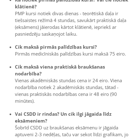
klātienē?
PMP kursi notiek divas dienas - teorētiskā daļa ir
tiešsaistes režīmā 4 stundas, savukārt praktiskā daļa
(eksāmens) jāierodas kārtot klātienē, iepriekš ar
pasniedzēju saskaņojot laiku.
Cik maksā pirmās palīdzības kursi?
Pirmās medicīniskās palīdzības kursi maksā 75 eiro.
Cik maksā viena praktiskā braukšanas
nodarbība?
Vienas akadēmiskās stundas cena ir 24 eiro. Viena
nodarbība notiek 2 akadēmiskās stundas, tātad -
vienas praktiskās nodarbības cena ir 48 eiro (90
minūtes).
Vai CSDD ir rindas? Un cik ilgi jāgaida līdz
eksāmeniem?
Šobrīd CSDD uz braukšanas eksāmenu ir jāgaida
aptuveni 2-3 nedēļas, taču var sekot līdzi grafikam, jo