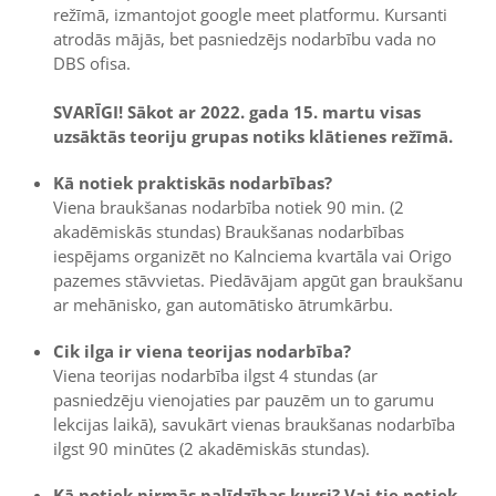
režīmā, izmantojot google meet platformu. Kursanti
atrodās mājās, bet pasniedzējs nodarbību vada no
DBS ofisa.
SVARĪGI! Sākot ar 2022. gada 15. martu visas
uzsāktās teoriju grupas notiks klātienes režīmā.
Kā notiek praktiskās nodarbības?
Viena braukšanas nodarbība notiek 90 min. (2
akadēmiskās stundas) Braukšanas nodarbības
iespējams organizēt no Kalnciema kvartāla vai Origo
pazemes stāvvietas. Piedāvājam apgūt gan braukšanu
ar mehānisko, gan automātisko ātrumkārbu.
Cik ilga ir viena teorijas nodarbība?
Viena teorijas nodarbība ilgst 4 stundas (ar
pasniedzēju vienojaties par pauzēm un to garumu
lekcijas laikā), savukārt vienas braukšanas nodarbība
ilgst 90 minūtes (2 akadēmiskās stundas).
Kā notiek pirmās palīdzības kursi? Vai tie notiek