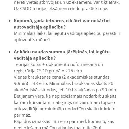
nereti vietas atbrīvojas un uz eksāmenu var tikt ātrāk.
Uz CSDD teorijas eksāmenu rindu praktiski nav.
Kopumā, gada ietvaros, cik ātri var nokārtot
autovadītāja apliecību?
Minimālais laiks, lai iegūtu vadītāja apliecību parasti ir
aptuveni 3 mēneši.
Ar kādu naudas summu jārēķinās, lai iegūtu
vadītāja apliecību?
Teorijas kurss + dokumentu noformēšana un
reģistrācija CSDD grupā = 215 eiro.
Vienas braukšanas cena (2 akadēmiskās stundas,
90min) = 48 eiro. Minimālais braukšanas skaits 20
akadēmiskās stundas, jeb 10 braukšanas pa 90 min.
Bet jāņem vērā, ka nepieciešamais nodarbību skaits
katram kursantam ir atšķirīgs un vairumam topošo
autovadītāju ar minimālo nodarbību skaitu ir krietni
par maz.
Papildus izmaksas - 35 eiro par med. komisiju, kas
nepieciešama mācību atļaujas (balto tiesību)