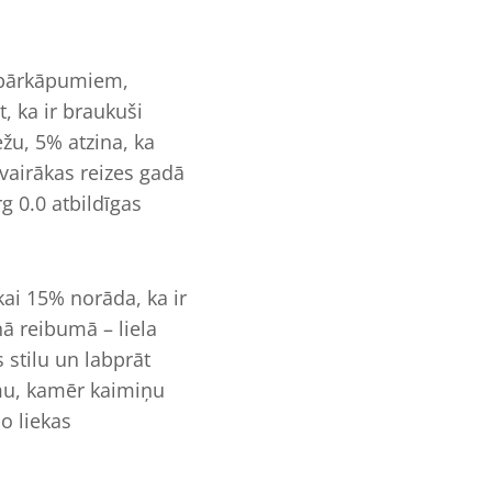
m pārkāpumiem,
, ka ir braukuši
žu, 5% atzina, ka
 vairākas reizes gadā
g 0.0 atbildīgas
ikai 15% norāda, ka ir
ā reibumā – liela
 stilu un labprāt
umu, kamēr kaimiņu
o liekas