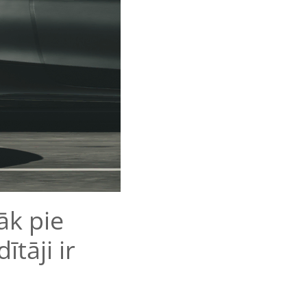
āk pie
tāji ir