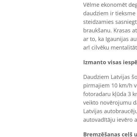
Vēlme ekonomēt degvi
daudziem ir tieksme k
steidzamies sasnieg
braukšanu. Krasas at
ar to, ka Igaunijas 
arī cilvēku mentalitā
Izmanto visas iespē
Daudziem Latvijas š
pirmajiem 10 km/h vir
fotoradaru kļūda 3 km
veikto novērojumu da
Latvijas autobraucēj
autovadītāju ievēro 
Bremzēšanas ceļš un