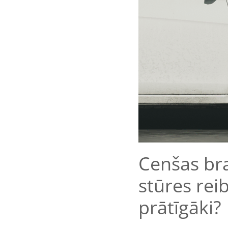
Cenšas bra
stūres reib
prātīgāki?