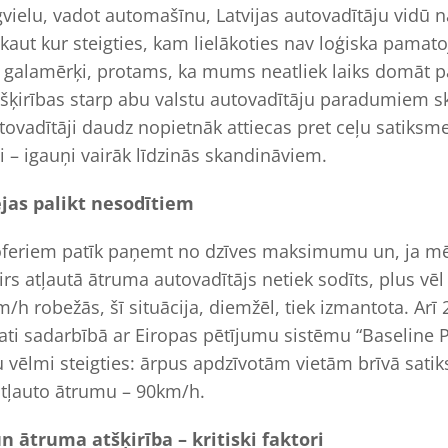
elu, vadot automašīnu, Latvijas autovadītāju vidū nav
aut kur steigties, kam lielākoties nav loģiska pamato
t galamērķi, protams, ka mums neatliek laiks domāt 
šķirības starp abu valstu autovadītāju paradumiem s
autovadītāji daudz nopietnāk attiecas pret ceļu satiks
ti – igauņi vairāk līdzinās skandināviem.
jas palikt nesodītiem
oferiem patīk paņemt no dzīves maksimumu un, ja mē
s atļautā ātruma autovadītājs netiek sodīts, plus vēl
/h robežās, šī situācija, diemžēl, tiek izmantota. Arī 
ti sadarbībā ar Eiropas pētījumu sistēmu “Baseline P
u vēlmi steigties: ārpus apdzīvotām vietām brīvā sati
atļauto ātrumu – 90km/h.
 ātruma atšķirība – kritiski faktori