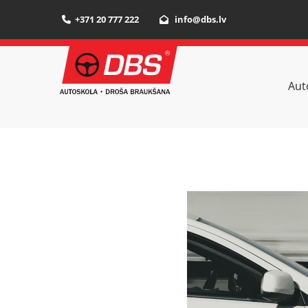
+371 20 777 222
info@dbs.lv


Aut