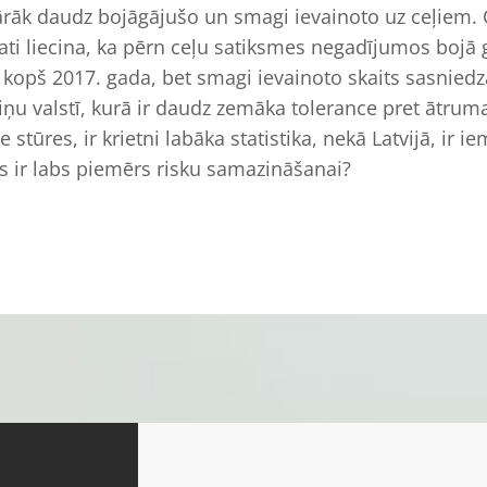
pārāk daudz bojāgājušo un smagi ievainoto uz ceļiem.
ati liecina, ka pērn ceļu satiksmes negadījumos bojā g
s kopš 2017. gada, bet smagi ievainoto skaits sasniedz
ņu valstī, kurā ir daudz zemāka tolerance pret ātru
 stūres, ir krietni labāka statistika, nekā Latvijā, ir 
s ir labs piemērs risku samazināšanai?