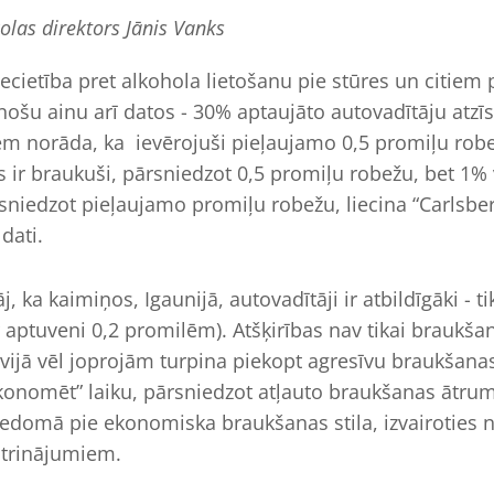
las direktors Jānis Vanks
 iecietība pret alkohola lietošanu pie stūres un citie
ošu ainu arī datos - 30% aptaujāto autovadītāju atzīst
m norāda, ka ievērojuši pieļaujamo 0,5 promiļu robe
s ir braukuši, pārsniedzot 0,5 promiļu robežu, bet 1%
sniedzot pieļaujamo promiļu robežu, liecina “Carlsber
dati.
j, ka kaimiņos, Igaunijā, autovadītāji ir atbildīgāki - t
 aptuveni 0,2 promilēm). Atšķirības nav tikai braukšan
vijā vēl joprojām turpina piekopt agresīvu braukšanas
konomēt” laiku, pārsniedzot atļauto braukšanas ātr
piedomā pie ekonomiska braukšanas stila, izvairoties n
trinājumiem.