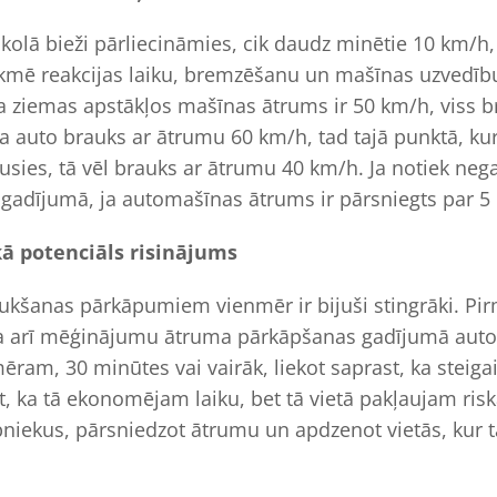
olā bieži pārliecināmies, cik daudz minētie 10 km/h, 
ekmē reakcijas laiku, bremzēšanu un mašīnas uzvedību, i
a ziemas apstākļos mašīnas ātrums ir 50 km/h, viss 
a auto brauks ar ātrumu 60 km/h, tad tajā punktā, k
jusies, tā vēl brauks ar ātrumu 40 km/h. Ja notiek neg
gadījumā, ja automašīnas ātrums ir pārsniegts par 5
kā potenciāls risinājums
aukšanas pārkāpumiem vienmēr ir bijuši stingrāki. Pi
ja arī mēģinājumu ātruma pārkāpšanas gadījumā autov
ēram, 30 minūtes vai vairāk, liekot saprast, ka steig
, ka tā ekonomējam laiku, bet tā vietā pakļaujam riska
bniekus, pārsniedzot ātrumu un apdzenot vietās, kur 