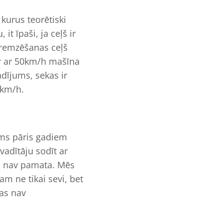
kurus teorētiski
t īpaši, ja ceļš ir
bremzēšanas ceļš
ur ar 50km/h mašīna
adījums, sekas ir
 km/h.
rms pāris gadiem
adītāju sodīt ar
ai nav pamata. Mēs
m ne tikai sevi, bet
tas nav