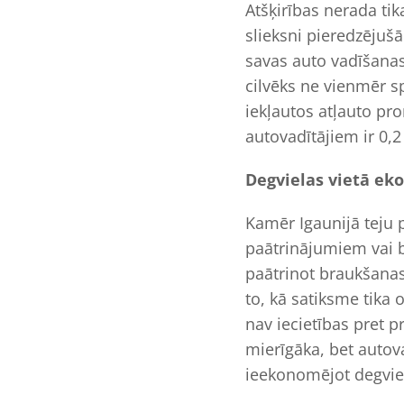
Atšķirības nerada tik
slieksni pieredzējušā
savas auto vadīšanas
cilvēks ne vienmēr sp
iekļautos atļauto pr
autovadītājiem ir 0,2
Degvielas vietā ek
Kamēr Igaunijā teju
paātrinājumiem vai b
paātrinot braukšanas 
to, kā satiksme tika o
nav iecietības pret 
mierīgāka, bet autov
ieekonomējot degvie