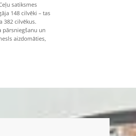
 Ceļu satiksmes
āja 148 cilvēki – tas
a 382 cilvēkus.
ma pārsniegšanu un
iemesls aizdomāties,