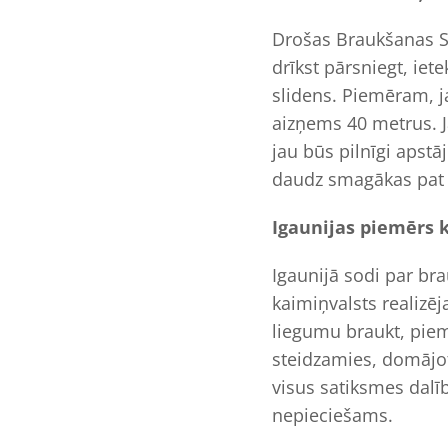
Drošas Braukšanas Sk
drīkst pārsniegt, iet
slidens. Piemēram, j
aizņems 40 metrus. J
jau būs pilnīgi apstā
daudz smagākas pat 
Igaunijas piemērs 
Igaunijā sodi par br
kaimiņvalsts realizē
liegumu braukt, piem
steidzamies, domājot
visus satiksmes dalī
nepieciešams.