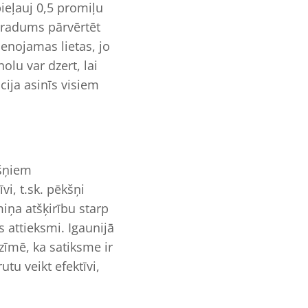
pieļauj 0,5 promiļu
ieradums pārvērtēt
enojamas lietas, jo
olu var dzert, lai
cija asinīs visiem
kšņiem
i, t.sk. pēkšņi
miņa atšķirību starp
s attieksmi. Igaunijā
īmē, ka satiksme ir
tu veikt efektīvi,