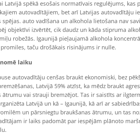
ai Latvijā spēkā esošais normatīvais regulējums, kas 
kajiem autovadītājiem, bet arī Latvijas autovadītāju 
 spējas. auto vadīšana un alkohola lietošana nav savi
ēj objektīvi izvērtēt, cik daudz un kāda stipruma alkoh
omiļu robežās. Igaunijā pieļaujamā alkohola koncentrā
 promiles, taču drošākais risinājums ir nulle.
onomē laiku
 puse autovadītāju cenšas braukt ekonomiski, bez pē
remzēšanas, Latvijā 59% atzīst, ka mēdz braukt agresīv
ātrumu vai strauji bremzējot. Tas ir saistīts ar ilgter
rganizēta Latvijā un kā – Igaunijā, kā arī ar sabiedrība
promilēm un pārsniegtu braukšanas ātrumu, un tas noz
adītājam ir laiks padomāt par iespējām plānoto maršru
lu.