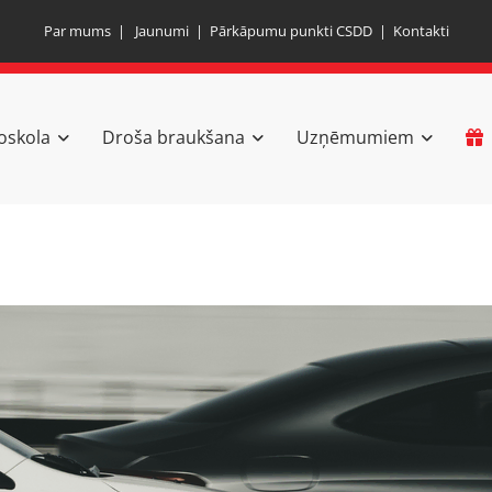
Par mums
|
Jaunumi
|
Pārkāpumu punkti CSDD
|
Kontakti
oskola
Droša braukšana
Uzņēmumiem