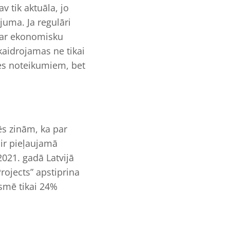
 tik aktuāla, jo
juma. Ja regulāri
par ekonomisku
kaidrojamas ne tikai
mes noteikumiem, bet
s zinām, ka par
 ir pieļaujamā
2021. gadā Latvijā
rojects” apstiprina
ksmē tikai 24%