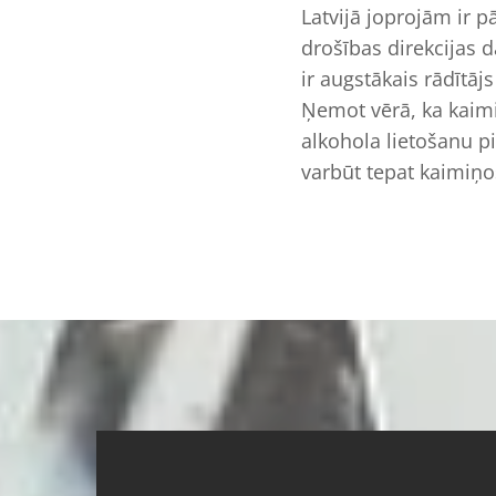
Latvijā joprojām ir 
drošības direkcijas d
ir augstākais rādītāj
Ņemot vērā, ka kaimi
alkohola lietošanu pie
varbūt tepat kaimiņo