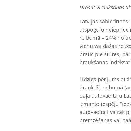
Drošas Braukšanas Sko
Latvijas sabiedrības
atspoguļo neiepriecin
reibumā – 24% no tie
vienu vai dažas reize
brauc pie stūres, pār
braukšanas indeksa” 
Līdzīgs pētījums atklā
braukuši reibumā (ar
daļa autovadītāju Lat
izmanto iespēju “iee
autovadītāji vairāk 
bremzēšanas vai paā