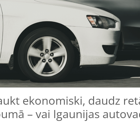
ukt ekonomiski, daudz ret
umā – vai Igaunijas autovadī