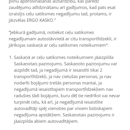
pilnu apdrošināšanas aizsardzību, kas paredz
zaudējumu atlīdzināšanu arī gadījumos, kad pats esat
izraisījis ceļu satiksmes negadījumu tad, protams, ir
jāizvēlas ERGO KASKO.”
“Jebkurā gadījumā, notiekot ceļu satiksmes
negadījumam autostāvvietā ar citu transportlīdzekli, ir
jārīkojas saskaņā ar ceļu satiksmes noteikumiem”:
Saskaņā ar ceļu satiksmes noteikumiem jāaizpilda
Saskaņotais paziņojums. Saskaņoto paziņojumu var
aizpildīt tad, ja negadījumā ir iesaistīti tikai 2
transportlīdzekļi, ja nav cietušas personas, ja nav
nodarīti bojājumi trešās personas mantai, ja
negadījumā iesaistītajiem transportlīdzekļiem nav
radušies tādi bojājumi, kuru dēļ tie nedrīkst vai nevar
turpināt ceļu, kā arī, ja negadījumā iesaistītie
autovadītāji spēj vienoties par visiem būtiskajiem
negadījuma apstākļiem. Saskaņotais paziņojums ir
jāaizpilda abiem autovadītājiem.