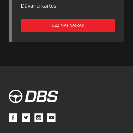
Dāvanu kartes
UZZINĀT VAIRĀK