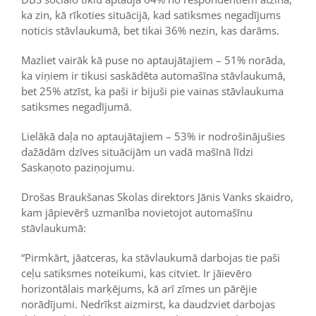
ka zin, kā rīkoties situācijā, kad satiksmes negadījums
noticis stāvlaukumā, bet tikai 36% nezin, kas darāms.
Mazliet vairāk kā puse no aptaujātajiem – 51% norāda,
ka viņiem ir tikusi saskādēta automašīna stāvlaukumā,
bet 25% atzīst, ka paši ir bijuši pie vainas stāvlaukuma
satiksmes negadījumā.
Lielākā daļa no aptaujātajiem – 53% ir nodrošinājušies
dažādām dzīves situācijām un vadā mašīnā līdzi
Saskaņoto paziņojumu.
Drošas Braukšanas Skolas direktors Jānis Vanks skaidro,
kam jāpievērš uzmanība novietojot automašīnu
stāvlaukumā:
“Pirmkārt, jāatceras, ka stāvlaukumā darbojas tie paši
ceļu satiksmes noteikumi, kas citviet. Ir jāievēro
horizontālais marķējums, kā arī zīmes un pārējie
norādījumi. Nedrīkst aizmirst, ka daudzviet darbojas