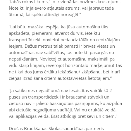
“labās rokas likums,” jo ir vienādas nozīmes krustojumi.
Noteikti ir jāievēro atļautais ātrums, vai jābrauc tādā
ātrumā, lai spētu attiecīgi noreaģēt.”
“Lai būtu mazāka iespēja, ka Jūsu automašīna tiks
apskādēta, piemēram, atverot durvis, ieteiktu
transportlīdzekli novietot nedaudz tālāk no centrālajām
ieejām. Dažus metrus tālāk parasti ir brīvas vietas un
automašīnas nav sablīvētas, tas noteikti pasargās no
nepatikšanām. Novietojiet automašīnu maksimāli pa
vidu starp līnijām, ievērojot horizontālo marķējumu! Tas
ne tikai dos Jums ērtāku iekāpšanu/izkāpšanu, bet ir arī
cieņas izrādīšana citiem autostāvvietas lietotājiem.”
“Ja satiksmes negadījumā nav iesaistītas vairāk kā 2
puses un transportlīdzekļi ir braucamā stāvoklī un
cietušo nav – jālieto Saskaņotais paziņojums, ko aizpilda
abi cietušie negadījuma vadītāji. Vai nu drukātā veidā,
vai aplikācijas veidā. Esat atbildīgi pret sevi un citiem.”
Drošas Braukšanas Skolas sadarbības partneris