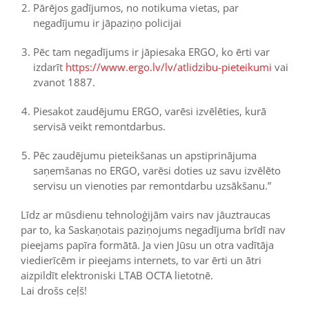
Pārējos gadījumos, no notikuma vietas, par
negadījumu ir jāpaziņo policijai
Pēc tam negadījums ir jāpiesaka ERGO, ko ērti var
izdarīt
https://www.ergo.lv/lv/atlidzibu-pieteikumi
vai
zvanot 1887.
Piesakot zaudējumu ERGO, varēsi izvēlēties, kurā
servisā veikt remontdarbus.
Pēc zaudējumu pieteikšanas un apstiprinājuma
saņemšanas no ERGO, varēsi doties uz savu izvēlēto
servisu un vienoties par remontdarbu uzsākšanu.”
Līdz ar mūsdienu tehnoloģijām vairs nav jāuztraucas
par to, ka Saskaņotais paziņojums negadījuma brīdī nav
pieejams papīra formātā. Ja vien Jūsu un otra vadītāja
viedierīcēm ir pieejams internets, to var ērti un ātri
aizpildīt elektroniski LTAB OCTA lietotnē.
Lai drošs ceļš!