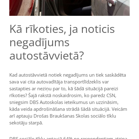
Kā rīkoties, ja noticis
negadījums
autostāvvietā?
Kad autostāvvietā notiek negadījums un tiek saskādēta
sava vai cita autovadītāja transportlīdzeklis var
sastapties ar neziņu par to, kā šādā situācijā pareizi
rīkoties? Šajā rakstā noskaidrosim, ko paredz CSN,
sniegsim DBS Autoskolas ieteikumus un uzzināsim,
kāda veida apdrošināšana strādā šādā situācijā. Veicām
arī aptauju Drošas Braukšanas Skolas sociālo tīklu
sekotāju starpā.
DBS sociālo tīklu aptaujā 64% no respondentiem atzina,