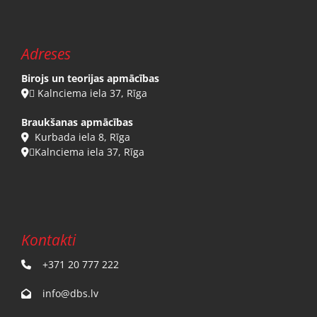
Adreses
Birojs un teorijas apmācības
 Kalnciema iela 37, Rīga

Braukšanas apmācības
Kurbada iela 8, Rīga

Kalnciema iela 37, Rīga

Kontakti
+371 20 777 222

info@dbs.lv
