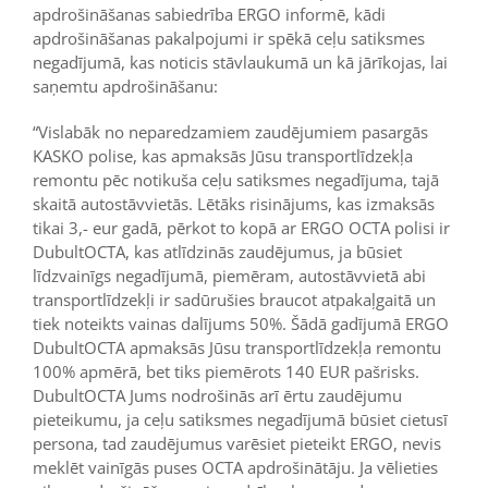
apdrošināšanas sabiedrība ERGO informē, kādi
apdrošināšanas pakalpojumi ir spēkā ceļu satiksmes
negadījumā, kas noticis stāvlaukumā un kā jārīkojas, lai
saņemtu apdrošināšanu:
“Vislabāk no neparedzamiem zaudējumiem pasargās
KASKO polise, kas apmaksās Jūsu transportlīdzekļa
remontu pēc notikuša ceļu satiksmes negadījuma, tajā
skaitā autostāvvietās. Lētāks risinājums, kas izmaksās
tikai 3,- eur gadā, pērkot to kopā ar ERGO OCTA polisi ir
DubultOCTA, kas atlīdzinās zaudējumus, ja būsiet
līdzvainīgs negadījumā, piemēram, autostāvvietā abi
transportlīdzekļi ir sadūrušies braucot atpakaļgaitā un
tiek noteikts vainas dalījums 50%. Šādā gadījumā ERGO
DubultOCTA apmaksās Jūsu transportlīdzekļa remontu
100% apmērā, bet tiks piemērots 140 EUR pašrisks.
DubultOCTA Jums nodrošinās arī ērtu zaudējumu
pieteikumu, ja ceļu satiksmes negadījumā būsiet cietusī
persona, tad zaudējumus varēsiet pieteikt ERGO, nevis
meklēt vainīgās puses OCTA apdrošinātāju. Ja vēlieties