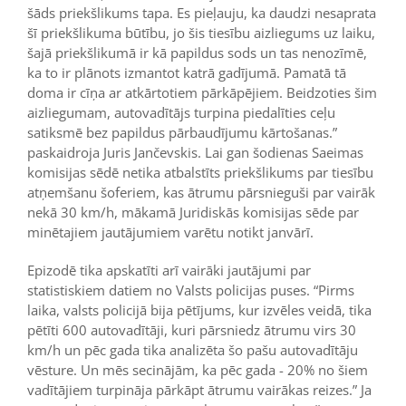
šāds priekšlikums tapa. Es pieļauju, ka daudzi nesaprata
šī priekšlikuma būtību, jo šis tiesību aizliegums uz laiku,
šajā priekšlikumā ir kā papildus sods un tas nenozīmē,
ka to ir plānots izmantot katrā gadījumā. Pamatā tā
doma ir cīņa ar atkārtotiem pārkāpējiem. Beidzoties šim
aizliegumam, autovadītājs turpina piedalīties ceļu
satiksmē bez papildus pārbaudījumu kārtošanas.”
paskaidroja Juris Jančevskis. Lai gan šodienas Saeimas
komisijas sēdē netika atbalstīts priekšlikums par tiesību
atņemšanu šoferiem, kas ātrumu pārsnieguši par vairāk
nekā 30 km/h, mākamā Juridiskās komisijas sēde par
minētajiem jautājumiem varētu notikt janvārī.
Epizodē tika apskatīti arī vairāki jautājumi par
statistiskiem datiem no Valsts policijas puses. “Pirms
laika, valsts policijā bija pētījums, kur izvēles veidā, tika
pētīti 600 autovadītāji, kuri pārsniedz ātrumu virs 30
km/h un pēc gada tika analizēta šo pašu autovadītāju
vēsture. Un mēs secinājām, ka pēc gada - 20% no šiem
vadītājiem turpināja pārkāpt ātrumu vairākas reizes.” Ja