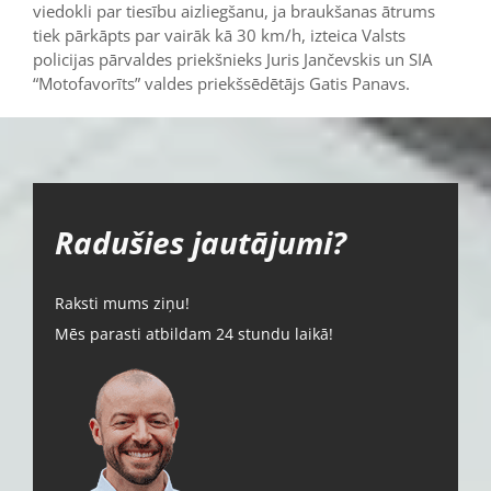
viedokli par tiesību aizliegšanu, ja braukšanas ātrums
tiek pārkāpts par vairāk kā 30 km/h, izteica Valsts
policijas pārvaldes priekšnieks Juris Jančevskis un SIA
“Motofavorīts” valdes priekšsēdētājs Gatis Panavs.
Radušies jautājumi?
Raksti mums ziņu!
Mēs parasti atbildam 24 stundu laikā!