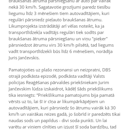
braukšanas ātruma pārsniegšanu ar auto par vairāk
nekā 30 km/h. Sagatavotie grozījumi paredz tiesību
liegumu līdz 3 mēnešiem tiem autovadītājiem, kuri
regulāri pārsniedz pieļauto braukšanas ātrumu.
Likumprojekta izstrādātāji arī vēlas noteikt, ka ja
transportlīdzekļa vadītājs regulāri tiek sodīts par
braukšanas ātruma pārsniegšanu un viņu "pieķer"
pārsniedzot ātrumu virs 30 km/h pilsētā, tad liegums
vadīt transportlīdzekli būs līdz 6 mēnešiem, norādīja
Juris Jančevskis.
Pamatojoties uz plašo rezonansi un neizpratni, DBS
otrajā podkāsta epizodē, podkāsta vadītāji Valsts
policijas Reaģēšanas pārvaldes priekšniekam Jurim
Jančevskim lūdza izskaidrot, kādēļ šāds priekšlikums
tika iesniegts: “Priekšlikuma pamatojums bija pamatā
vērsts uz to, lai šī ir cīņa ar likumpārkāpējiem un
autovadītājiem, kuri pārsniedz šo ātrumu vairāk kā 30
km/h un vairākas reizes gadā, jo šobrīd ir paredzēts tikai
naudas sods un papildus - divi soda punkti. Un lai
varētu ar viņiem cīnīties un izjust šī soda bardzību, tad