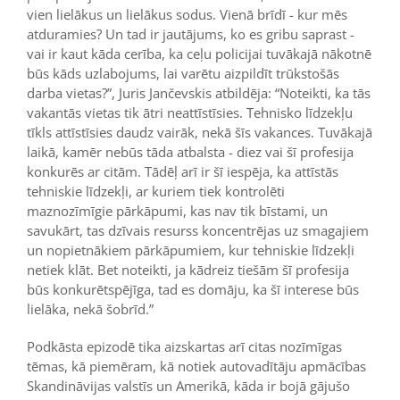
vien lielākus un lielākus sodus. Vienā brīdī - kur mēs
atduramies? Un tad ir jautājums, ko es gribu saprast -
vai ir kaut kāda cerība, ka ceļu policijai tuvākajā nākotnē
būs kāds uzlabojums, lai varētu aizpildīt trūkstošās
darba vietas?”, Juris Jančevskis atbildēja: “Noteikti, ka tās
vakantās vietas tik ātri neattīstīsies. Tehnisko līdzekļu
tīkls attīstīsies daudz vairāk, nekā šīs vakances. Tuvākajā
laikā, kamēr nebūs tāda atbalsta - diez vai šī profesija
konkurēs ar citām. Tādēļ arī ir šī iespēja, ka attīstās
tehniskie līdzekļi, ar kuriem tiek kontrolēti
maznozīmīgie pārkāpumi, kas nav tik bīstami, un
savukārt, tas dzīvais resurss koncentrējas uz smagajiem
un nopietnākiem pārkāpumiem, kur tehniskie līdzekļi
netiek klāt. Bet noteikti, ja kādreiz tiešām šī profesija
būs konkurētspējīga, tad es domāju, ka šī interese būs
lielāka, nekā šobrīd.”
Podkāsta epizodē tika aizskartas arī citas nozīmīgas
tēmas, kā piemēram, kā notiek autovadītāju apmācības
Skandināvijas valstīs un Amerikā, kāda ir bojā gājušo