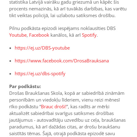
statistika Latvijā vairāku gadu griezumā un kāpēc šis
procents nemazinās, kā arī tuvākās darbības, kas varētu
tikt veiktas policijā, lai uzlabotu satiksmes drošību.
Pilnu podkāsta epizodi iespējams noklausīties DBS
Youtube
,
Facebook
kanālos, kā arī
Spotify
.
https://ej.uz/DBS-youtube
https://www.facebook.com/DrosaBrauksana
https://ej.uz/dbs-spotify
Par podkāstu:
Drošas Braukšanas Skola, kopā ar sabiedrībā zināmām
personībām un viedokļu līderiem, vienu reizi mēnesī
rīko podkāstu “
Brauc droši!
”, kas radīts ar mērķi
aktualizēt sabiedrībai svarīgus satiksmes drošības
jautājumus - autovadītāju uzvedību uz ceļa, braukšanas
paradumus, kā arī dažādas citas, ar drošu braukšanu
saistītās tēmas. Šajā, otrajā podkāsta epizodē savu