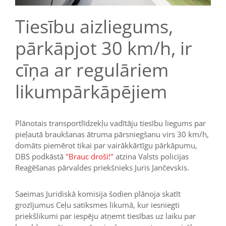
Tiesību aizliegums,
pārkāpjot 30 km/h, ir
cīņa ar regulāriem
likumpārkāpējiem
Plānotais transportlīdzekļu vadītāju tiesību liegums par
pieļautā braukšanas ātruma pārsniegšanu virs 30 km/h,
domāts piemērot tikai par vairākkārtīgu pārkāpumu,
DBS podkāstā
"Brauc droši!"
atzina Valsts policijas
Reaģēšanas pārvaldes priekšnieks Juris Jančevskis.
Saeimas Juridiskā komisija šodien plānoja skatīt
grozījumus Ceļu satiksmes likumā, kur iesniegti
priekšlikumi par iespēju atņemt tiesības uz laiku par