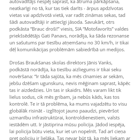
autovadītājs nespēj saprast, ka ātruma pārkāpšana,
neatkarīgi no tā, kur tas tiek darīts - ārpus apdzīvotas
vietas vai apdzīvotā vietā, var radīt zināmas sekas, tad
šādi autovadītāji ir attiecīgi jāsoda. Savukārt, otrs
podkāsta “Brauc droši!” viesis, SIA “Motofavorīts” valdes
priekšsēdētājs Gati Panavs, norādīja, ka šāda rezonanse
un sašutums par tiesību atņemšanu no 30 km/h, ir tikai
dēļ komunikācijas problēmām sabiedrībā un medijos.
Drošas Braukšanas skolas direktors Jānis Vanks,
podkāstā norādīja, ka tiesību aizliegums ir tikai seku
novēršana: “Ir tāda sajūta, ka mēs cīnamies ar sekām,
jebšu dzēšam ugunskuru, nevis mēģinam saprast, kāpēc
tas ir aizdedzies. Un tas ir skaidrs. Mēs varam likt tik
lielus sodus, cik mēs gribam, ja nebūs kāds, kas tos
kontrolē. Te ir tā problēma, ka mums vajadzētu to visu
globālāk risināt - izglītojot jauno paaudzi, pievēršot
uzmanību infrastruktūrai, kontroldienestiem, valsts
iestādēm utt. Ir jāstiprina mūsu policija. Jādod iespēja,
lai policija būtu vieta, kur iet un nopelnīt. Tad arī cieņa
pret policiju ir lielāka. Tas nevar būt tā, ka mēs liekam ar