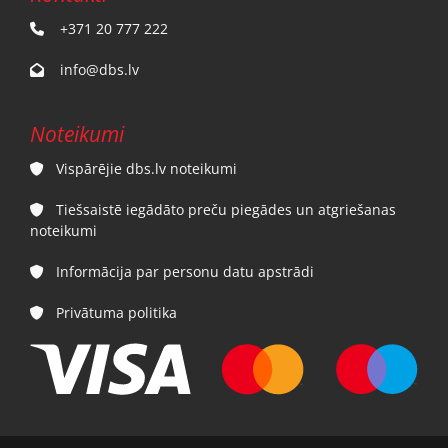
+371 20 777 222

info@dbs.lv

Noteikumi
Vispārējie dbs.lv noteikumi

Tiešsaistē iegādāto preču piegādes un atgriešanas

noteikumi
Informācija par personu datu apstrādi

Privātuma politika
